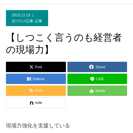
2015.11.13
旧ブログ記事
,
記事
【しつこく言うのも経営者
の現場力】
Post
Share
Hatena
LINE
RSS
feedly
note
現場力強化を支援している