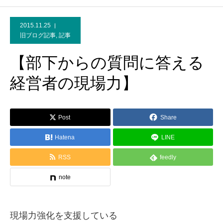
2015.11.25
旧ブログ記事
,
記事
【部下からの質問に答える
経営者の現場力】
Post
Share
Hatena
LINE
RSS
feedly
note
現場力強化を支援している