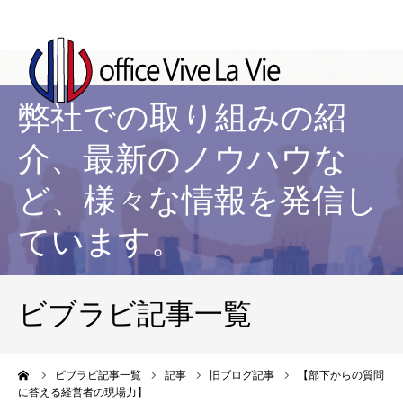
弊社での取り組みの紹
介、最新のノウハウな
ど、様々な情報を発信し
ています。
ビブラビ記事一覧
ーム
ビブラビ記事一覧
記事
旧ブログ記事
【部下からの質問
に答える経営者の現場力】