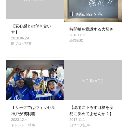
【安心感との付き合い
時間軸を意識する大切さ
方】
2018.08.2
2018.06.29
経営戦略
旧ブログ記事
Ｊリーグではヴィッセル
【現場に下ろす目標を安
神戸が初制覇
易に決めてませんか？】
2023.12.4
2017.11.1
トレンド・時事
旧ブログ記事