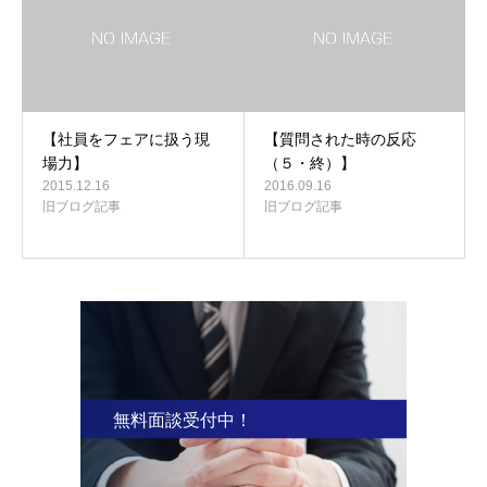
【社員をフェアに扱う現
【質問された時の反応
場力】
（５・終）】
2015.12.16
2016.09.16
旧ブログ記事
旧ブログ記事
無料面談受付中！