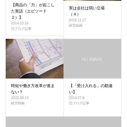
【商品の「力」が起こし
実は会社は弱い立場
た実話（エピソード
（４）
２）】
2016.11.17
2014.10.16
経営組織
旧ブログ記事
時短や働き方改革が進ま
【「受け入れる」の勘違
ない？
い】
2022.09.15
2014.07.8
経営戦略
旧ブログ記事