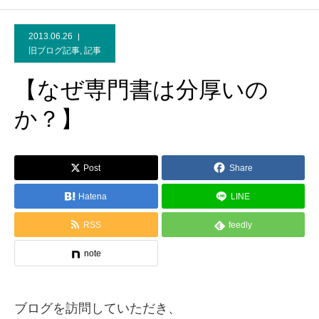
2013.06.26
旧ブログ記事
,
記事
【なぜ専門書は分厚いの
か？】
Post
Share
Hatena
LINE
RSS
feedly
note
ブログを訪問していただき、