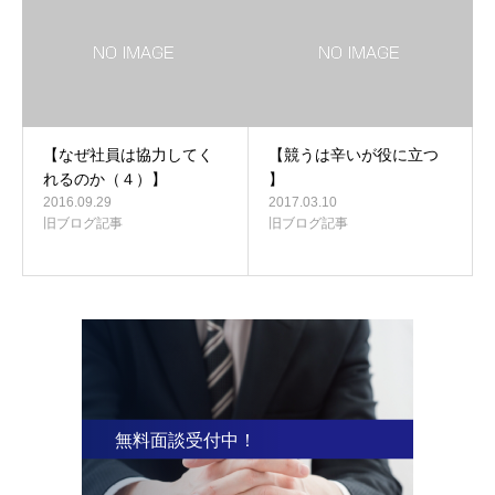
【なぜ社員は協力してく
【競うは辛いが役に立つ
れるのか（４）】
】
2016.09.29
2017.03.10
旧ブログ記事
旧ブログ記事
無料面談受付中！