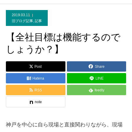
2019.03.11
旧ブログ記事
,
記事
【全社目標は機能するので
しょうか？】
Post
Share
Hatena
LINE
RSS
feedly
note
神戸を中心に自ら現場と直接関わりながら、現場