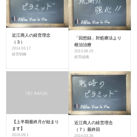
近江商人の経営理念
「回想録」対処療法より
（３）
根治治療
2014.03.17
2013.08.15
経営戦略
経営組織
【上半期最終月が始まり
近江商人の経営理念
ます】
（７）最終回
2016.09.1
2014.03.26