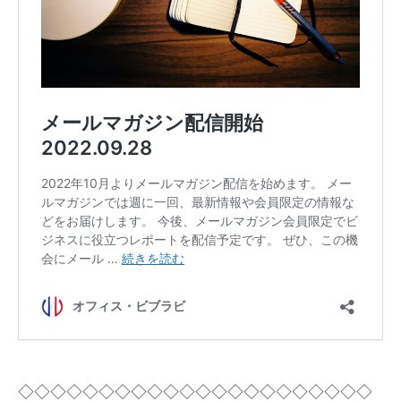
◇◇◇◇◇◇◇◇◇◇◇◇◇◇◇◇◇◇◇◇◇◇