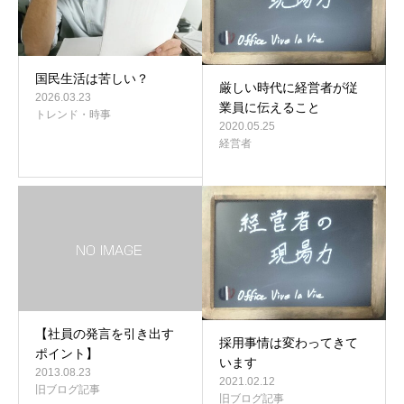
国民生活は苦しい？
厳しい時代に経営者が従
2026.03.23
業員に伝えること
トレンド・時事
2020.05.25
経営者
【社員の発言を引き出す
採用事情は変わってきて
ポイント】
います
2013.08.23
2021.02.12
旧ブログ記事
旧ブログ記事