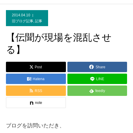
2014.04.10
旧ブログ記事
,
記事
【伝聞が現場を混乱させ
る】
Post
Share
Hatena
LINE
RSS
feedly
note
ブログを訪問いただき、