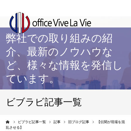
弊社での取り組みの紹
介、最新のノウハウな
ど、様々な情報を発信し
ています。
ビブラビ記事一覧
ーム
ビブラビ記事一覧
記事
旧ブログ記事
【伝聞が現場を混
乱させる】