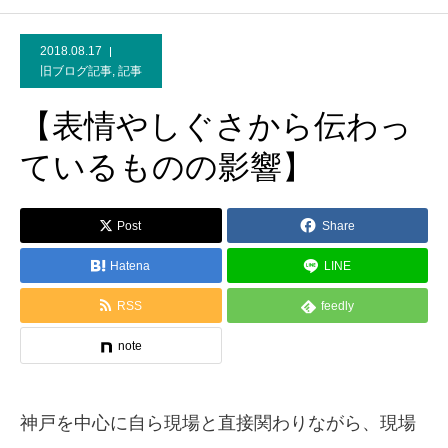
2018.08.17
旧ブログ記事
,
記事
【表情やしぐさから伝わっ
ているものの影響】
Post
Share
Hatena
LINE
RSS
feedly
note
神戸を中心に自ら現場と直接関わりながら、現場