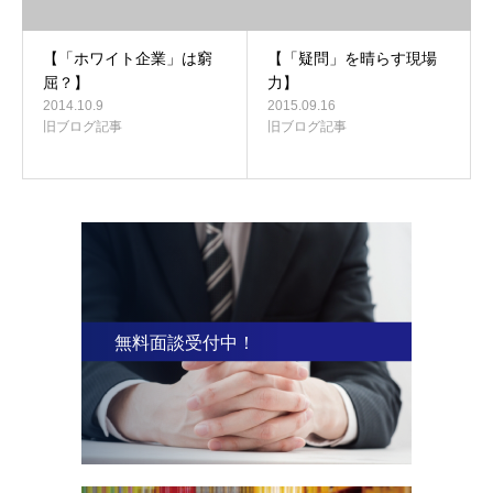
【「ホワイト企業」は窮
【「疑問」を晴らす現場
屈？】
力】
2014.10.9
2015.09.16
旧ブログ記事
旧ブログ記事
無料面談受付中！