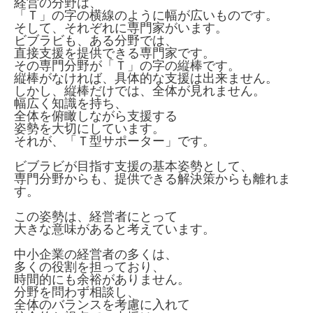
経営の分野は、
「Ｔ」の字の横線のように幅が広いものです。
そして、それぞれに専門家がいます。
ビブラビも、ある分野では、
直接支援を提供できる専門家です。
その専門分野が「Ｔ」の字の縦棒です。
縦棒がなければ、具体的な支援は出来ません。
しかし、縦棒だけでは、全体が見れません。
幅広く知識を持ち、
全体を俯瞰しながら支援する
姿勢を大切にしています。
それが、「Ｔ型サポーター」です。
ビブラビが目指す支援の基本姿勢として、
専門分野からも、提供できる解決策からも離れま
す。
この姿勢は、経営者にとって
大きな意味があると考えています。
中小企業の経営者の多くは、
多くの役割を担っており、
時間的にも余裕がありません。
分野を問わず相談し、
全体のバランスを考慮に入れて