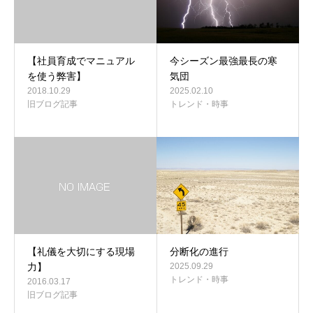
【社員育成でマニュアル
今シーズン最強最長の寒
を使う弊害】
気団
2018.10.29
2025.02.10
旧ブログ記事
トレンド・時事
【礼儀を大切にする現場
分断化の進行
力】
2025.09.29
トレンド・時事
2016.03.17
旧ブログ記事