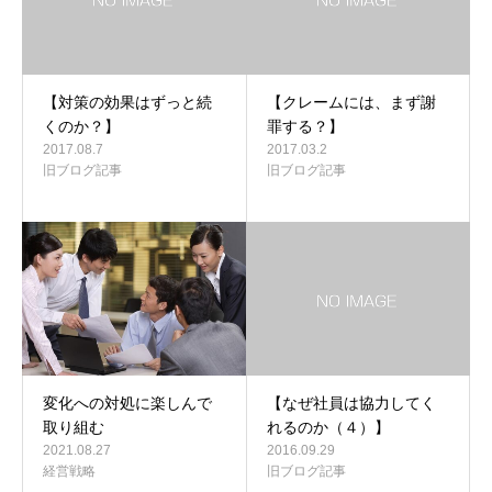
【対策の効果はずっと続
【クレームには、まず謝
くのか？】
罪する？】
2017.08.7
2017.03.2
旧ブログ記事
旧ブログ記事
変化への対処に楽しんで
【なぜ社員は協力してく
取り組む
れるのか（４）】
2021.08.27
2016.09.29
経営戦略
旧ブログ記事