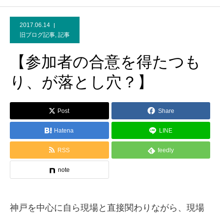
2017.06.14
旧ブログ記事
,
記事
【参加者の合意を得たつも
り、が落とし穴？】
Post
Share
Hatena
LINE
RSS
feedly
note
神戸を中心に自ら現場と直接関わりながら、現場