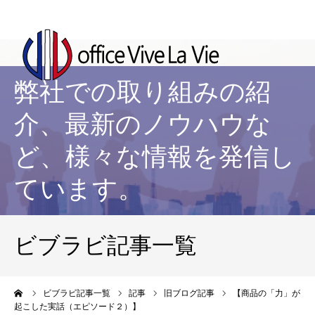
弊社での取り組みの紹
介、最新のノウハウな
ど、様々な情報を発信し
ています。
ビブラビ記事一覧
ーム
ビブラビ記事一覧
記事
旧ブログ記事
【商品の「力」が
起こした実話（エピソード２）】