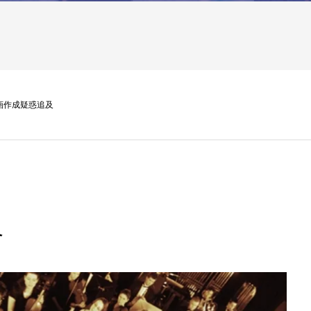
画作成疑惑追及
及