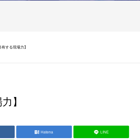
共有する現場力】
場力】
Hatena
LINE